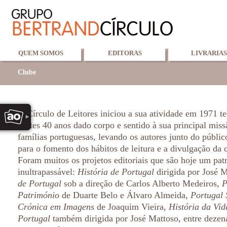
QUEM SOMOS
EDITORAS
LIVRARIAS
Clube
O Círculo de Leitores iniciou a sua atividade em 1971 t
destes 40 anos dado corpo e sentido à sua principal missã
famílias portuguesas, levando os autores junto do públic
para o fomento dos hábitos de leitura e a divulgação da 
Foram muitos os projetos editoriais que são hoje um pat
inultrapassável:
História de Portugal
dirigida por José 
de Portugal
sob a direção de Carlos Alberto Medeiros,
P
Património
de Duarte Belo e Álvaro Almeida,
Portugal 
Crónica em Imagens
de Joaquim Vieira,
História da Vi
Portugal
também dirigida por José Mattoso, entre dezena